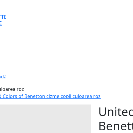
E
ndă
d Colors of Benetton cizme copii culoarea roz
United
Benett