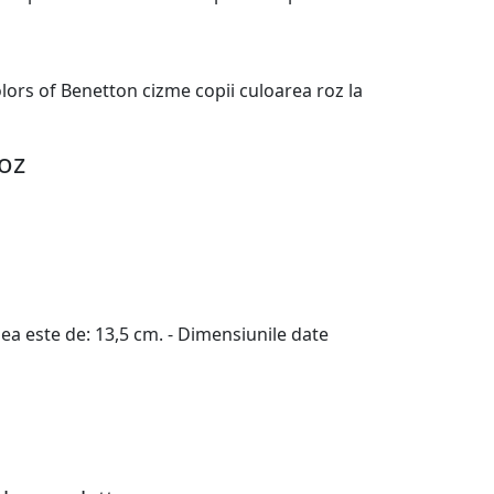
lors of Benetton cizme copii culoarea roz la
oz
babyboomer
Reima cizme
159.9 Lei
mea este de: 13,5 cm. - Dimensiunile date
- Material neted
Descoperă aici