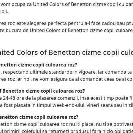
 vom ocupa ca United Colors of Benetton cizme copii culoare
bil.
rea roz este alegerea perfecta pentru a-l face cadou sau p
 te bucura de United Colors of Benetton cizme copii culoarea 
ited Colors of Benetton cizme copii cul
netton cizme copii culoarea roz?
, respectand ultimele standarde in vigoare, iar comanda t
rea roz iar noi, ne vom asigura ca ai comandat ceea ce ai c
f Benetton cizme copii culoarea roz?
 24-48 ore de la plasarea comenzii, insa acest timp poate f
 fost plasata in timpul week-end-ului, vineri seara sau in zil
enetton cizme copii culoarea roz?
ton cizme copii culoarea roz nu iti place, nu ti se potrivest
 primirii coletului sa returnezi produsul fara nicio obligatie