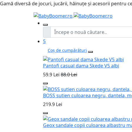
Gamă diversă de jocuri, jucării, hăinuțe și acesorii pentru ce
5
Coș de cumpărături
Pantofi casual dama Skede V5 albi
59.9 Lei
88.0 Lei
BOSS sutien culoarea negru, dantela, m
219.9 Lei
Geox sandale copii culoarea albastru m