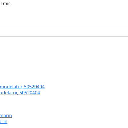
l mic.
odelator, 50520404
arin