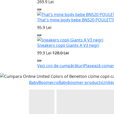
269.9 Lei
That's mine body bebe BNS20 POULETT
95.9 Lei
Sneakers copii Giants A V3 negri
99.9 Lei
128.0 Lei
Vezi coș de cumpărături
Plasează coma
BabyBoomer.ro
Babyboomer-products
Unite