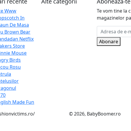
ri recente
Alte categorii
Aboneaza-te 
ite Www
Te vom tine la c
pscotch In
magazinelor pa
caun De Masa
ju Brown Bear
ndadan Netflix
Abonare
kers Store
innie Mouse
gry Birds
acou Rosu
trula
telusilor
ragonul
970
glish Made Fun
shionvictims.ro/
© 2026, BabyBoomer.ro