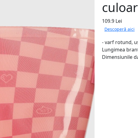
culoar
109.9 Lei
Descoperă aici
- varf rotund, u
Lungimea brant
Dimensiunile da