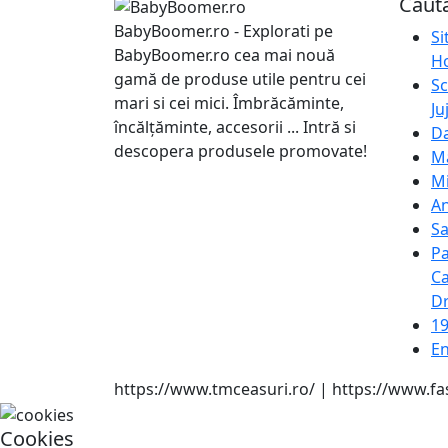
Căută
BabyBoomer.ro - Explorati pe
S
BabyBoomer.ro cea mai nouă
Ho
gamă de produse utile pentru cei
S
mari si cei mici. Îmbrăcăminte,
Ju
încălțăminte, accesorii ... Intră si
Da
descopera produsele promovate!
Ma
M
An
S
Pa
Ca
D
1
En
https://www.tmceasuri.ro/ | https://www.fa
Cookies