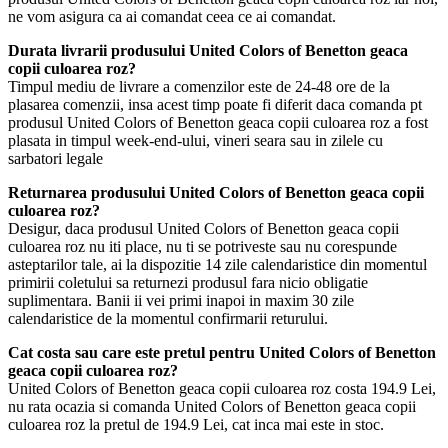
ne vom asigura ca ai comandat ceea ce ai comandat.
Durata livrarii produsului United Colors of Benetton geaca
copii culoarea roz?
Timpul mediu de livrare a comenzilor este de 24-48 ore de la
plasarea comenzii, insa acest timp poate fi diferit daca comanda pt
produsul United Colors of Benetton geaca copii culoarea roz a fost
plasata in timpul week-end-ului, vineri seara sau in zilele cu
sarbatori legale
Returnarea produsului United Colors of Benetton geaca copii
culoarea roz?
Desigur, daca produsul United Colors of Benetton geaca copii
culoarea roz nu iti place, nu ti se potriveste sau nu corespunde
asteptarilor tale, ai la dispozitie 14 zile calendaristice din momentul
primirii coletului sa returnezi produsul fara nicio obligatie
suplimentara. Banii ii vei primi inapoi in maxim 30 zile
calendaristice de la momentul confirmarii returului.
Cat costa sau care este pretul pentru United Colors of Benetton
geaca copii culoarea roz?
United Colors of Benetton geaca copii culoarea roz costa 194.9 Lei,
nu rata ocazia si comanda United Colors of Benetton geaca copii
culoarea roz la pretul de 194.9 Lei, cat inca mai este in stoc.