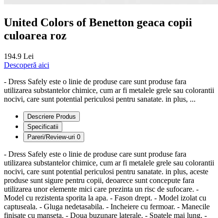
United Colors of Benetton geaca copii
culoarea roz
194.9 Lei
Descoperă aici
- Dress Safely este o linie de produse care sunt produse fara
utilizarea substantelor chimice, cum ar fi metalele grele sau colorantii
nocivi, care sunt potential periculosi pentru sanatate. in plus, ...
Descriere Produs
Specificatii
Pareri/Review-uri
0
- Dress Safely este o linie de produse care sunt produse fara
utilizarea substantelor chimice, cum ar fi metalele grele sau colorantii
nocivi, care sunt potential periculosi pentru sanatate. in plus, aceste
produse sunt sigure pentru copii, deoarece sunt concepute fara
utilizarea unor elemente mici care prezinta un risc de sufocare. -
Model cu rezistenta sporita la apa. - Fason drept. - Model izolat cu
captuseala. - Gluga nedetasabila. - Incheiere cu fermoar. - Manecile
finisate cu manseta. - Doua buzunare laterale. - Spatele mai lung. -