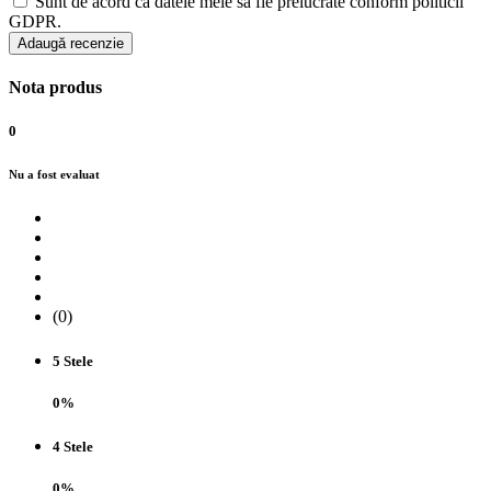
Sunt de acord ca datele mele sa fie prelucrate conform politicii
GDPR.
Adaugă recenzie
Nota produs
0
Nu a fost evaluat
(0)
5 Stele
0%
4 Stele
0%