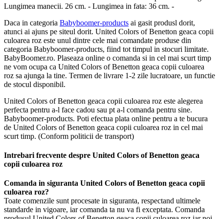
Lungimea manecii. 26 cm. - Lungimea in fata: 36 cm. -
Daca in categoria
Babyboomer-products
ai gasit produsl dorit,
atunci ai ajuns pe siteul dorit. United Colors of Benetton geaca copii
culoarea roz este unul dintre cele mai comandate produse din
categoria Babyboomer-products, fiind tot timpul in stocuri limitate.
BabyBoomer.ro. Plaseaza online o comanda si in cel mai scurt timp
ne vom ocupa ca United Colors of Benetton geaca copii culoarea
roz sa ajunga la tine. Termen de livrare 1-2 zile lucratoare, un functie
de stocul disponibil.
United Colors of Benetton geaca copii culoarea roz este alegerea
perfecta pentru a-l face cadou sau pt a-l comanda pentru sine.
Babyboomer-products. Poti efectua plata online pentru a te bucura
de United Colors of Benetton geaca copii culoarea roz in cel mai
scurt timp. (Conform politicii de transport)
Intrebari frecvente despre United Colors of Benetton geaca
copii culoarea roz
Comanda in siguranta United Colors of Benetton geaca copii
culoarea roz?
Toate comenzile sunt procesate in siguranta, respectand ultimele
standarde in vigoare, iar comanda ta nu va fi exceptata. Comanda
produsul United Colors of Benetton geaca copii culoarea roz iar noi,