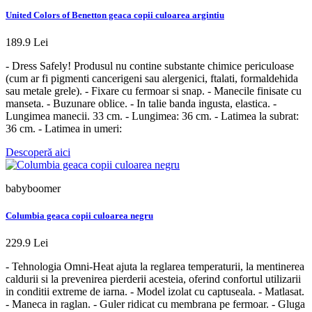
United Colors of Benetton geaca copii culoarea argintiu
189.9 Lei
- Dress Safely! Produsul nu contine substante chimice periculoase
(cum ar fi pigmenti cancerigeni sau alergenici, ftalati, formaldehida
sau metale grele). - Fixare cu fermoar si snap. - Manecile finisate cu
manseta. - Buzunare oblice. - In talie banda ingusta, elastica. -
Lungimea manecii. 33 cm. - Lungimea: 36 cm. - Latimea la subrat:
36 cm. - Latimea in umeri:
Descoperă aici
babyboomer
Columbia geaca copii culoarea negru
229.9 Lei
- Tehnologia Omni-Heat ajuta la reglarea temperaturii, la mentinerea
caldurii si la prevenirea pierderii acesteia, oferind confortul utilizarii
in conditii extreme de iarna. - Model izolat cu captuseala. - Matlasat.
- Maneca in raglan. - Guler ridicat cu membrana pe fermoar. - Gluga