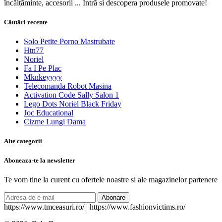
încălțăminte, accesorii ... Intră si descopera produsele promovate!
Căutări recente
Solo Petite Porno Mastrubate
Htn77
Noriel
Fa I Pe Plac
Mknkeyyyy
Telecomanda Robot Masina
Activation Code Sally Salon 1
Lego Dots Noriel Black Friday
Joc Educational
Cizme Lungi Dama
Alte categorii
Aboneaza-te la newsletter
Te vom tine la curent cu ofertele noastre si ale magazinelor partenere
Abonare
https://www.tmceasuri.ro/ | https://www.fashionvictims.ro/