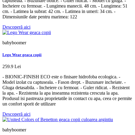
captuseala. - Buzunare oblice. - Guler ridicat. - Model cu gluga. -
Incheiere cu fermoar. - Lungimea manecii. 48 cm. - Lungimea: 51
cm. - Latimea la subrat: 42 cm. - Latimea in umeri: 34 cm. -
Dimensiunile date pentru marimea: 122
Descoperă aici
babyboomer
Lego Wear geaca copii
259.9 Lei
- BIONIC-FINISH ECO este o finisare hidrofoba ecologica. -
Model izolat cu captuseala. - Fason drept. - Buzunare incheiate. -
Gluga detasabila. - Incheiere cu fermoar. - Guler ridicat. - Rezistent
la apa. - Rezistenta la apa inseamna rezistenta crescuta la apa.
Produsul isi pastreaza proprietatile in contact cu apa, ceea ce permite
un confort sporit de utilizare
Descoperă aici
babyboomer