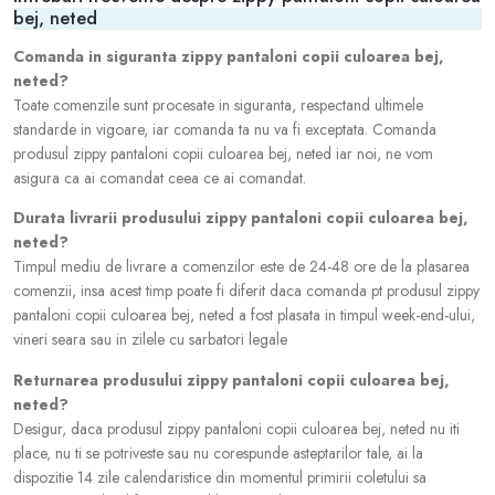
bej, neted
Comanda in siguranta zippy pantaloni copii culoarea bej,
neted?
Toate comenzile sunt procesate in siguranta, respectand ultimele
standarde in vigoare, iar comanda ta nu va fi exceptata. Comanda
produsul zippy pantaloni copii culoarea bej, neted iar noi, ne vom
asigura ca ai comandat ceea ce ai comandat.
Durata livrarii produsului zippy pantaloni copii culoarea bej,
neted?
Timpul mediu de livrare a comenzilor este de 24-48 ore de la plasarea
comenzii, insa acest timp poate fi diferit daca comanda pt produsul zippy
pantaloni copii culoarea bej, neted a fost plasata in timpul week-end-ului,
vineri seara sau in zilele cu sarbatori legale
Returnarea produsului zippy pantaloni copii culoarea bej,
neted?
Desigur, daca produsul zippy pantaloni copii culoarea bej, neted nu iti
place, nu ti se potriveste sau nu corespunde asteptarilor tale, ai la
dispozitie 14 zile calendaristice din momentul primirii coletului sa