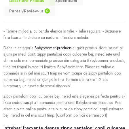
Descriere Produs
Specificatii
Pareri/Review-uri
0
- Tarime mijlocie, cu banda elastica in talie. - Talie regulata. - Buzunare
fara fixare. - Incheiere cu nasture. - Tesatura neteda.
Daca in categoria
Babyboomer-products
ai gasit produsl dorit, atunci ai
ajuns pe siteul dorit. zippy pantaloni copii culoarea bej, neted este unul
dintre cele mai comandate produse din categoria Babyboomer-products,
fiind tot timpul in stocuri limitate. BabyBoomer.ro. Plaseaza online o
comanda si in cel mai scurt timp ne vom ocupa ca zippy pantaloni copii
culoarea bej, neted sa ajunga la tine. Termen de livrare 1-2 zile
lucratoare, un functie de stocul disponibil.
zippy pantaloni copii culoarea bej, neted este alegerea perfecta pentru a-l
face cadou sau pt a-l comanda pentru sine. Babyboomer-products. Poti
efectua plata online pentru a te bucura de zippy pantaloni copii culoarea
bej, neted in cel mai scurt timp. (Conform politicii de transport)
Intrebari frecvente despre zippy pantaloni copii culoarea