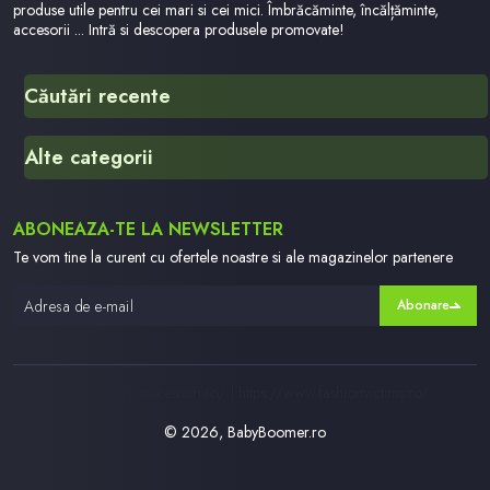
produse utile pentru cei mari si cei mici. Îmbrăcăminte, încălțăminte,
accesorii ... Intră si descopera produsele promovate!
Căutări recente
Stella
Alte categorii
Ujyo 39 Hmxmzkqjrccg
Jacheta Black Friday
English Made Easy
ABONEAZA-TE LA NEWSLETTER
Dtsfdgsfgs
Dummy
Te vom tine la curent cu ofertele noastre si ale magazinelor partenere
Fetita Care A Supravietuit
Abonare
Hu569ap015
Online Shopping For Kids
Site Www Hopscotch In
https://www.tmceasuri.ro/ | https://www.fashionvictims.ro/
© 2026, BabyBoomer.ro