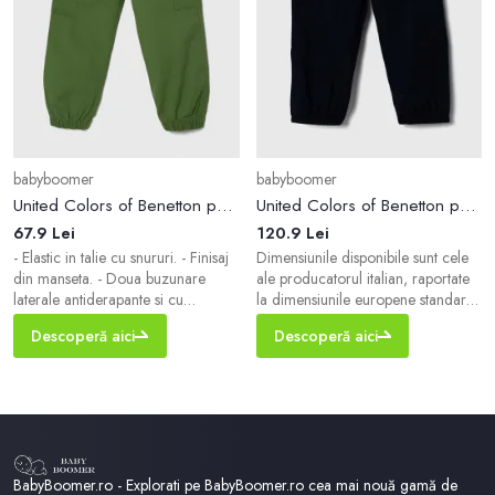
babyboomer
babyboomer
United Colors of Benetton pantaloni copii culoarea verde, neted
United Colors of Benetton pantaloni copii culoarea albastru marin, neted
67.9 Lei
120.9 Lei
- Elastic in talie cu snururi. - Finisaj
Dimensiunile disponibile sunt cele
din manseta. - Doua buzunare
ale producatorul italian, raportate
laterale antiderapante si cu
la dimensiunile europene standard.
fermoar. - Latimea in talie: 25 cm. -
Marimea comandata poate diferi
Descoperă aici
Descoperă aici
Latimea in solduri: 33 cm. -
fata de cea inscriptionata pe
Inaltimea taliei: 20 cm. - Latimea in
eticheta (IT 38 / XXS = EU XS).
partea de jos: 12 cm. - Latimea
Pentru a fi sigur, va rugam sa
piciorului: 20 cm. - Lungimea
consultati tabelul cu marimi. - Dress
piciorului. 55 cm. - Dimensiunile
Safely este o linie de produse care
date pentru marimea: 104 cm.
sunt produse fara utilizarea
substantelor chimice, cum ar fi
BabyBoomer.ro - Explorati pe BabyBoomer.ro cea mai nouă gamă de