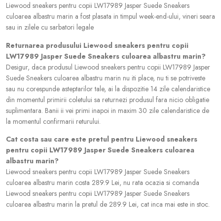
Liewood sneakers pentru copii LW17989 Jasper Suede Sneakers
culoarea albastru marin a fost plasata in timpul week-end-ului, vineri seara
sau in zilele cu sarbatori legale
Returnarea produsului Liewood sneakers pentru copii
LW17989 Jasper Suede Sneakers culoarea albastru marin?
Desigur, daca produsul Liewood sneakers pentru copii LW17989 Jasper
Suede Sneakers culoarea albastru marin nu iti place, nu ti se potriveste
sau nu corespunde asteptarilor tale, ai la dispozitie 14 zile calendaristice
din momentul primirii coletului sa returnezi produsul fara nicio obligatie
suplimentara. Banii ii vei primi inapoi in maxim 30 zile calendaristice de
la momentul confirmarii returului.
Cat costa sau care este pretul pentru Liewood sneakers
pentru copii LW17989 Jasper Suede Sneakers culoarea
albastru marin?
Liewood sneakers pentru copii LW17989 Jasper Suede Sneakers
culoarea albastru marin costa 289.9 Lei, nu rata ocazia si comanda
Liewood sneakers pentru copii LW17989 Jasper Suede Sneakers
culoarea albastru marin la pretul de 289.9 Lei, cat inca mai este in stoc.