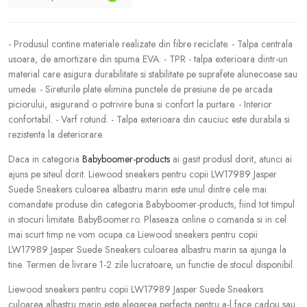
- Produsul contine materiale realizate din fibre reciclate. - Talpa centrala
usoara, de amortizare din spuma EVA. - TPR - talpa exterioara dintr-un
material care asigura durabilitate si stabilitate pe suprafete alunecoase sau
umede. - Sireturile plate elimina punctele de presiune de pe arcada
piciorului, asigurand o potrivire buna si confort la purtare. - Interior
confortabil. - Varf rotund. - Talpa exterioara din cauciuc este durabila si
rezistenta la deteriorare.
Daca in categoria
Babyboomer-products
ai gasit produsl dorit, atunci ai
ajuns pe siteul dorit. Liewood sneakers pentru copii LW17989 Jasper
Suede Sneakers culoarea albastru marin este unul dintre cele mai
comandate produse din categoria Babyboomer-products, fiind tot timpul
in stocuri limitate. BabyBoomer.ro. Plaseaza online o comanda si in cel
mai scurt timp ne vom ocupa ca Liewood sneakers pentru copii
LW17989 Jasper Suede Sneakers culoarea albastru marin sa ajunga la
tine. Termen de livrare 1-2 zile lucratoare, un functie de stocul disponibil.
Liewood sneakers pentru copii LW17989 Jasper Suede Sneakers
culoarea albastru marin este alegerea perfecta pentru a-l face cadou sau