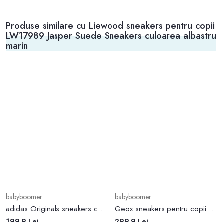
Produse similare cu Liewood sneakers pentru copii
LW17989 Jasper Suede Sneakers culoarea albastru
marin
babyboomer
babyboomer
adidas Originals sneakers copii Continental 80 culoarea alb F99787
Geox sneakers pentru copii ALBEN culoarea galben
199.9 Lei
299.9 Lei