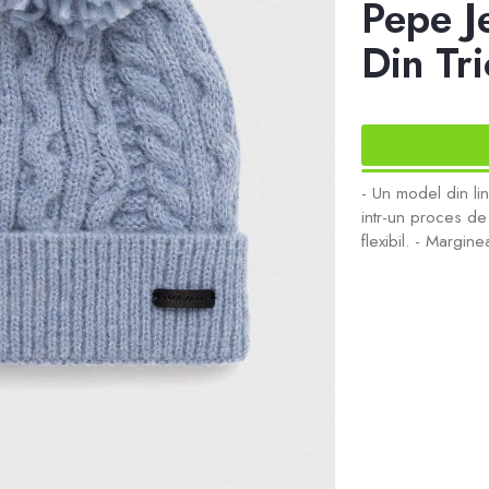
Pepe J
Din Tr
- Un model din li
intr-un proces de p
flexibil. - Margin