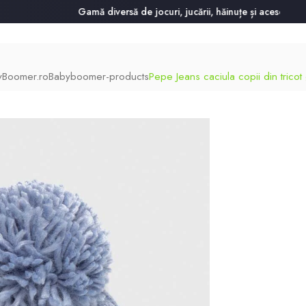
Gamă diversă de jocuri, jucării, hăinuțe și acesorii pentru
yBoomer.ro
Babyboomer-products
Pepe Jeans caciula copii din tricot