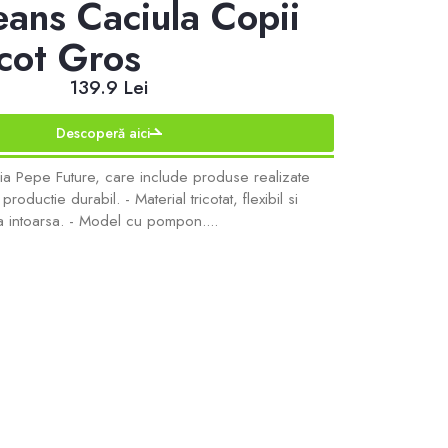
eans Caciula Copii
icot Gros
139.9 Lei
Descoperă aici
nia Pepe Future, care include produse realizate
roductie durabil. - Material tricotat, flexibil si
ea intoarsa. - Model cu pompon....