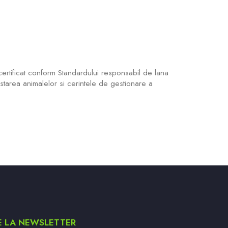
babyboomer
United Colors o
94.9 Lei
ertificat conform Standardului responsabil de lana
- Dress Safely es
starea animalelor si cerintele de gestionare a
pentru sanatate. 
Material tricot flex
Descoperă aici
E LA NEWSLETTER