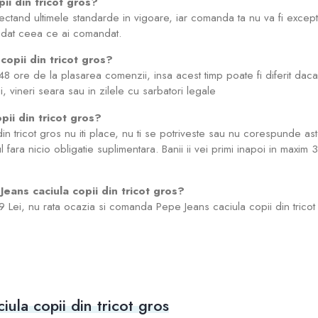
ii din tricot gros?
ectand ultimele standarde in vigoare, iar comanda ta nu va fi exce
andat ceea ce ai comandat.
copii din tricot gros?
8 ore de la plasarea comenzii, insa acest timp poate fi diferit da
i, vineri seara sau in zilele cu sarbatori legale
ii din tricot gros?
tricot gros nu iti place, nu ti se potriveste sau nu corespunde astept
l fara nicio obligatie suplimentara. Banii ii vei primi inapoi in maxim
eans caciula copii din tricot gros?
9 Lei, nu rata ocazia si comanda Pepe Jeans caciula copii din tricot 
ula copii din tricot gros