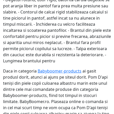
pot aranja liber in pantof fara prea multa presiune sau
slabire. - Contorul de calcai rigid stabilizeaza calcaiul si
tine piciorul in pantof, astfel incat sa nu alunece in
timpul miscarii. - Inchiderea cu velcro faciliteaza
incaltarea si scoaterea pantofilor. - Brantul din piele este
confortabil pentru picior si previne frecarea, abraziunile
si aparitia unui miros neplacut. - Brantul fara profil
permite piciorul copilului sa lucreze. - Talpa exterioara
din cauciuc este durabila si rezistenta la deteriorare. -
Lungimea brantului pentru
Daca in categoria
Babyboomer-products
ai gasit
produsl dorit, atunci ai ajuns pe siteul dorit. Pom D'api
teniși din piele copii culoarea albastru marin este unul
dintre cele mai comandate produse din categoria
Babyboomer-products, fiind tot timpul in stocuri
limitate. BabyBoomer.ro. Plaseaza online o comanda si
in cel mai scurt timp ne vom ocupa ca Pom D'api teniși
din piele copii culoarea albastru marin sa ajunga la tine.