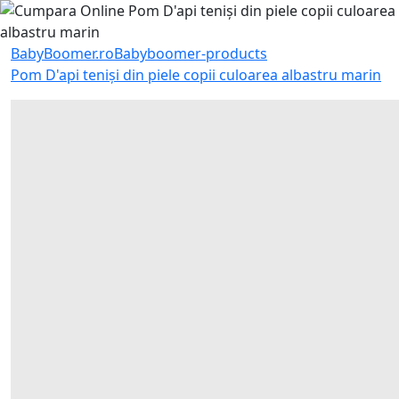
BabyBoomer.ro
Babyboomer-products
Pom D'api teniși din piele copii culoarea albastru marin